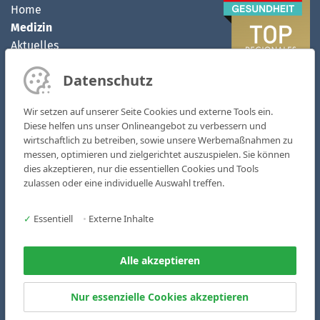
Home
Medizin
Aktuelles
Klinikum
Datenschutz
MVZ
Kontakt
Wir setzen auf unserer Seite Cookies und externe Tools ein.
Karriere
Diese helfen uns unser Onlineangebot zu verbessern und
wirtschaftlich zu betreiben, sowie unsere Werbemaßnahmen zu
Kliniken & Fachbereiche
messen, optimieren und zielgerichtet auszuspielen. Sie können
Medizinische Zentren
dies akzeptieren, nur die essentiellen Cookies und Tools
zulassen oder eine individuelle Auswahl treffen.
AOZ - Ambulantes OP-Zentrum
MVZ St. Marien
✓
Essentiell
•
Externe Inhalte
Pflege & Soziales
Suche
Alle akzeptieren
Notfall
Datenschutz
Nur essenzielle Cookies akzeptieren
Impressum