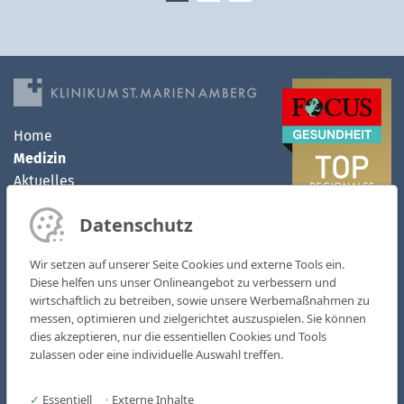
Home
Medizin
Aktuelles
Klinikum
Datenschutz
MVZ
Kontakt
Wir setzen auf unserer Seite Cookies und externe Tools ein.
Karriere
Diese helfen uns unser Onlineangebot zu verbessern und
wirtschaftlich zu betreiben, sowie unsere Werbemaßnahmen zu
Kliniken & Fachbereiche
messen, optimieren und zielgerichtet auszuspielen. Sie können
Medizinische Zentren
dies akzeptieren, nur die essentiellen Cookies und Tools
zulassen oder eine individuelle Auswahl treffen.
AOZ - Ambulantes OP-Zentrum
MVZ St. Marien
✓
Essentiell
•
Externe Inhalte
Pflege & Soziales