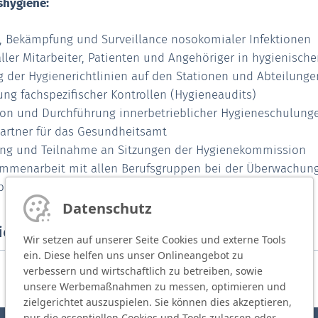
hygiene:
, Bekämpfung und Surveillance nosokomialer Infektionen
ller Mitarbeiter, Patienten und Angehöriger in hygienische
 der Hygienerichtlinien auf den Stationen und Abteilunge
ng fachspezifischer Kontrollen (Hygieneaudits)
ion und Durchführung innerbetrieblicher Hygieneschulung
artner für das Gesundheitsamt
ung und Teilnahme an Sitzungen der Hygienekommission
mmenarbeit mit allen Berufsgruppen bei der Überwachung
sprävention und Krankenhaushygiene
Datenschutz
ienefachkräfte und Kontakte
Wir setzen auf unserer Seite Cookies und externe Tools
ein. Diese helfen uns unser Onlineangebot zu
verbessern und wirtschaftlich zu betreiben, sowie
unsere Werbemaßnahmen zu messen, optimieren und
zielgerichtet auszuspielen. Sie können dies akzeptieren,
nur die essentiellen Cookies und Tools zulassen oder