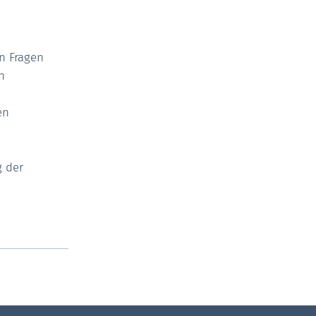
n Fragen
n
en
 der