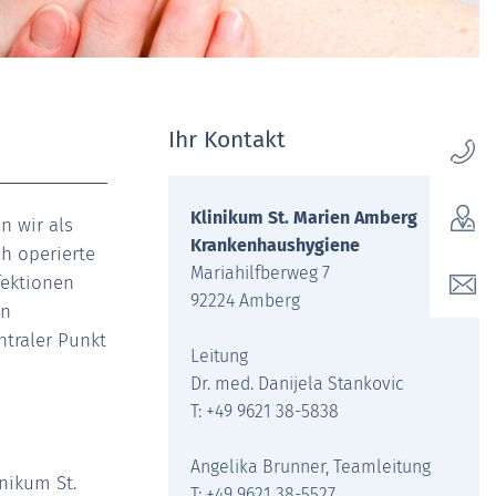
Ihr Kontakt
Klinikum St. Marien Amberg
 wir als
Krankenhaushygiene
h operierte
Mariahilfberweg 7
fektionen
92224 Amberg
on
ntraler Punkt
Leitung
Dr. med. Danijela Stankovic
T: +49 9621 38-5838
Angelika Brunner, Teamleitung
nikum St.
T: +49 9621 38-5527