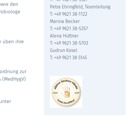
owie den
Petra Ehringfeld, Teamleitung
robiologe
T: +49 9621 38-1122
Marina Becker
T: +49 9621 38-5357
Alena Hüttner
e üben ihre
T: +49 9621 38-5703
Gudrun Kosel
T: +49 9621 38 5145
rordnung zur
s (MedHygV)
unter