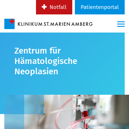
Notfall
Patientenportal
Zentrum für
Hämatologische
Neoplasien