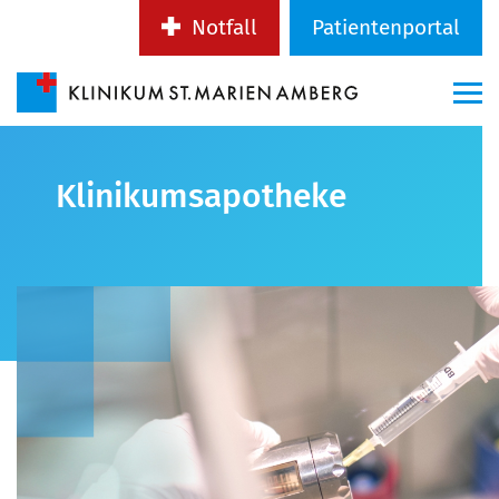
Notfall
Patientenportal
Klinikumsapotheke