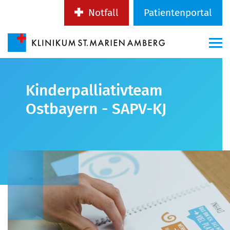
Notfall
Patientenportal
Kinderpalliativteam
Ostbayern - SAPV-KJ