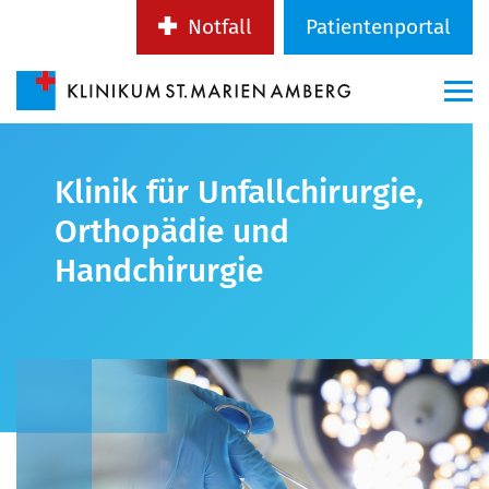
Notfall
Patientenportal
Klinik für Unfallchirurgie,
Orthopädie und
Handchirurgie