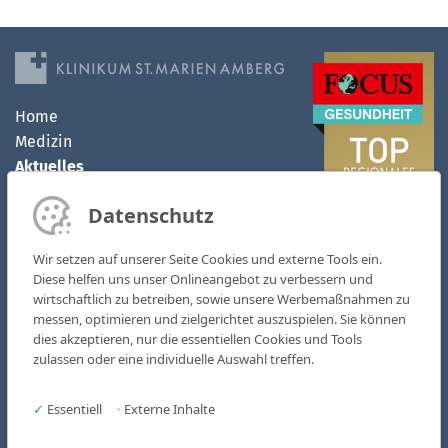
Home
Medizin
Aktuelles
Klinikum
Datenschutz
MVZ
Kontakt
Wir setzen auf unserer Seite Cookies und externe Tools ein.
Karriere
Diese helfen uns unser Onlineangebot zu verbessern und
wirtschaftlich zu betreiben, sowie unsere Werbemaßnahmen zu
Kliniken & Fachbereiche
messen, optimieren und zielgerichtet auszuspielen. Sie können
Medizinische Zentren
dies akzeptieren, nur die essentiellen Cookies und Tools
zulassen oder eine individuelle Auswahl treffen.
AOZ - Ambulantes OP-Zentrum
MVZ St. Marien
✓
Essentiell
•
Externe Inhalte
Pflege & Soziales